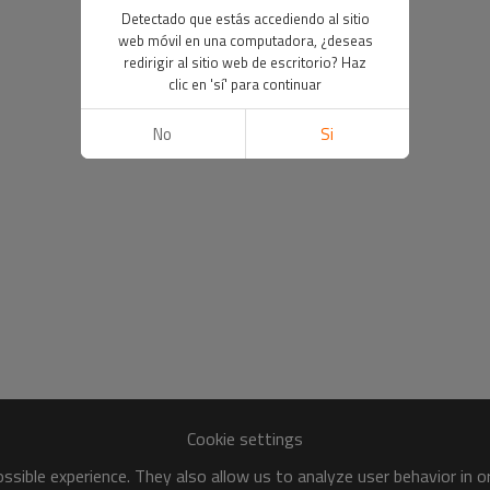
Detectado que estás accediendo al sitio
web móvil en una computadora, ¿deseas
redirigir al sitio web de escritorio? Haz
clic en 'sí' para continuar
No
Si
Cookie settings
sible experience. They also allow us to analyze user behavior in 