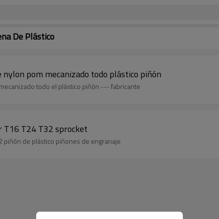
ena De Plástico
 nylon pom mecanizado todo plástico piñón
canizado todo el plástico piñón --- fabricante
r T16 T24 T32 sprocket
 piñón de plástico piñones de engranaje