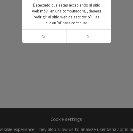
Detectado que estás accediendo al sitio
web móvil en una computadora, ¿deseas
redirigir al sitio web de escritorio? Haz
clic en 'sí' para continuar
No
Si
Cookie settings
sible experience. They also allow us to analyze user behavior in 