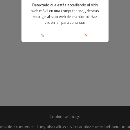
Detectado que estás accediendo al sitio
web móvil en una computadora, ¿deseas
redirigir al sitio web de escritorio? Haz
clic en 'sí' para continuar
No
Si
Cookie settings
sible experience. They also allow us to analyze user behavior in 