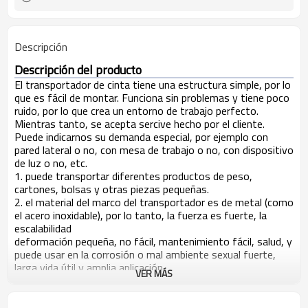
Descripción
Descripción del producto
El transportador de cinta tiene una estructura simple, por lo
que es fácil de montar. Funciona sin problemas y tiene poco
ruido, por lo que crea un entorno de trabajo perfecto.
Mientras tanto, se acepta sercive hecho por el cliente.
Puede indicarnos su demanda especial, por ejemplo con
pared lateral o no, con mesa de trabajo o no, con dispositivo
de luz o no, etc.
1. puede transportar diferentes productos de peso,
cartones, bolsas y otras piezas pequeñas.
2. el material del marco del transportador es de metal (como
el acero inoxidable), por lo tanto, la fuerza es fuerte, la
escalabilidad
deformación pequeña, no fácil, mantenimiento fácil, salud, y
puede usar en la corrosión o mal ambiente sexual fuerte,
larga vida útil y amplia aplicación.
VER MÁS
3. Es aplicable a alimentos, alimentos no básicos, líneas de
producción de procesamiento de productos acuáticos
congelados, línea transportadora de embalaje y partes