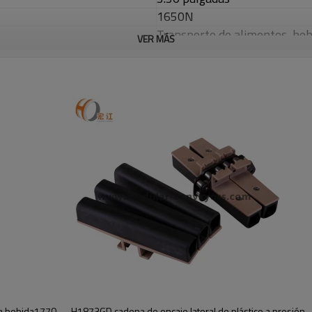
1650N
Transporte de alimentos, bebi
VER MÁS
Fabricante
 la bebida1770
H1873GD cadena de encaje lateral de plástico a presión